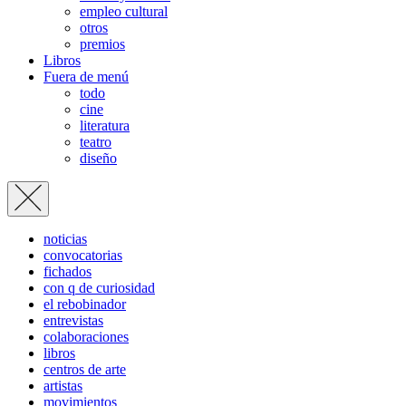
empleo cultural
otros
premios
Libros
Fuera de menú
todo
cine
literatura
teatro
diseño
noticias
convocatorias
fichados
con q de curiosidad
el rebobinador
entrevistas
colaboraciones
libros
centros de arte
artistas
movimientos