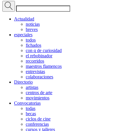
Actualidad
noticias
breves
especiales
todos
fichados
con q de curiosidad
el rebobinador
recorridos
maestros flamencos
entrevistas
colaboraciones
Directorio
artistas
centros de arte
movimientos
Convocatorias
todas
becas
ciclos de cine
conferencias
cursos y talleres