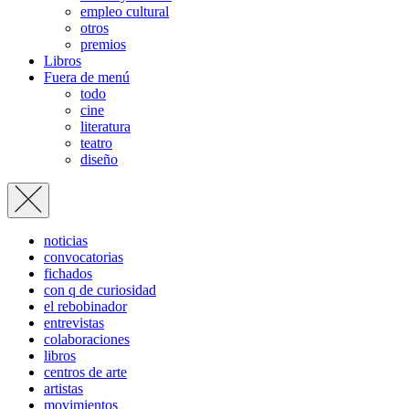
empleo cultural
otros
premios
Libros
Fuera de menú
todo
cine
literatura
teatro
diseño
noticias
convocatorias
fichados
con q de curiosidad
el rebobinador
entrevistas
colaboraciones
libros
centros de arte
artistas
movimientos