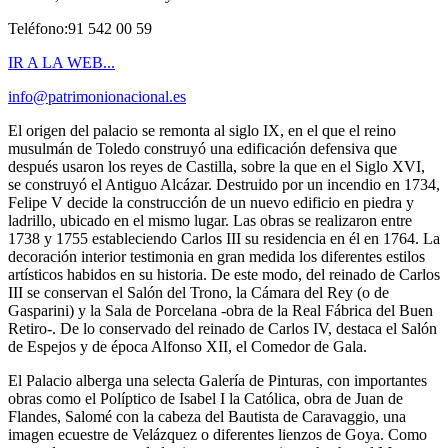
Teléfono:91 542 00 59
IR A LA WEB...
info@patrimonionacional.es
El origen del palacio se remonta al siglo IX, en el que el reino
musulmán de Toledo construyó una edificación defensiva que
después usaron los reyes de Castilla, sobre la que en el Siglo XVI,
se construyó el Antiguo Alcázar. Destruido por un incendio en 1734,
Felipe V decide la construcción de un nuevo edificio en piedra y
ladrillo, ubicado en el mismo lugar. Las obras se realizaron entre
1738 y 1755 estableciendo Carlos III su residencia en él en 1764. La
decoración interior testimonia en gran medida los diferentes estilos
artísticos habidos en su historia. De este modo, del reinado de Carlos
III se conservan el Salón del Trono, la Cámara del Rey (o de
Gasparini) y la Sala de Porcelana -obra de la Real Fábrica del Buen
Retiro-. De lo conservado del reinado de Carlos IV, destaca el Salón
de Espejos y de época Alfonso XII, el Comedor de Gala.
El Palacio alberga una selecta Galería de Pinturas, con importantes
obras como el Políptico de Isabel I la Católica, obra de Juan de
Flandes, Salomé con la cabeza del Bautista de Caravaggio, una
imagen ecuestre de Velázquez o diferentes lienzos de Goya. Como