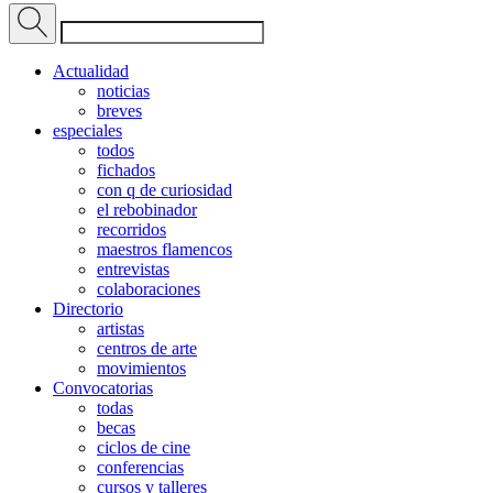
Actualidad
noticias
breves
especiales
todos
fichados
con q de curiosidad
el rebobinador
recorridos
maestros flamencos
entrevistas
colaboraciones
Directorio
artistas
centros de arte
movimientos
Convocatorias
todas
becas
ciclos de cine
conferencias
cursos y talleres