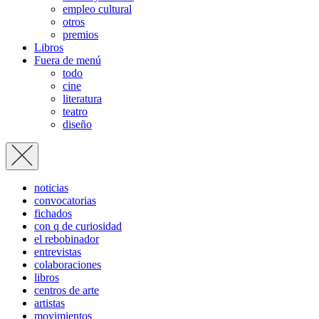
empleo cultural
otros
premios
Libros
Fuera de menú
todo
cine
literatura
teatro
diseño
noticias
convocatorias
fichados
con q de curiosidad
el rebobinador
entrevistas
colaboraciones
libros
centros de arte
artistas
movimientos