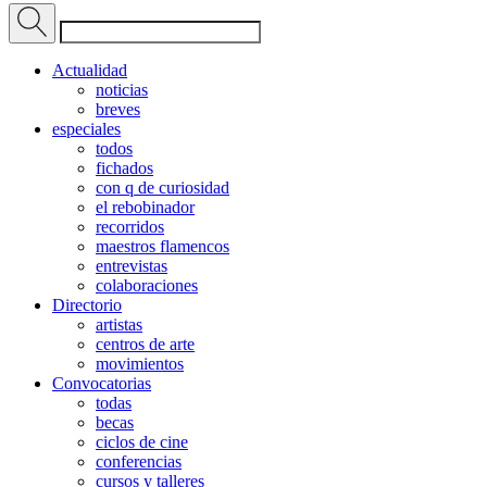
Actualidad
noticias
breves
especiales
todos
fichados
con q de curiosidad
el rebobinador
recorridos
maestros flamencos
entrevistas
colaboraciones
Directorio
artistas
centros de arte
movimientos
Convocatorias
todas
becas
ciclos de cine
conferencias
cursos y talleres