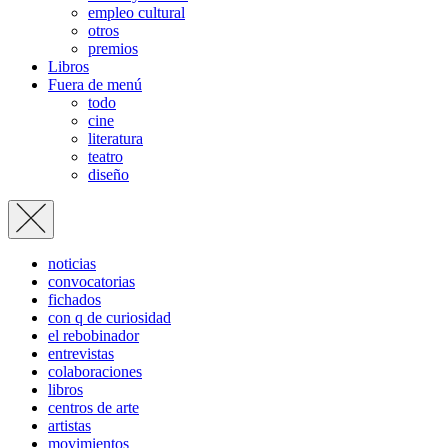
empleo cultural
otros
premios
Libros
Fuera de menú
todo
cine
literatura
teatro
diseño
noticias
convocatorias
fichados
con q de curiosidad
el rebobinador
entrevistas
colaboraciones
libros
centros de arte
artistas
movimientos