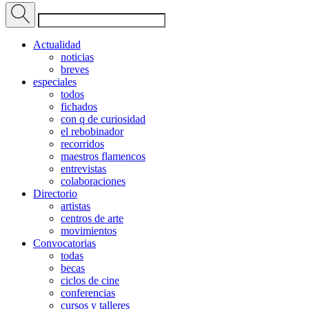
Actualidad
noticias
breves
especiales
todos
fichados
con q de curiosidad
el rebobinador
recorridos
maestros flamencos
entrevistas
colaboraciones
Directorio
artistas
centros de arte
movimientos
Convocatorias
todas
becas
ciclos de cine
conferencias
cursos y talleres