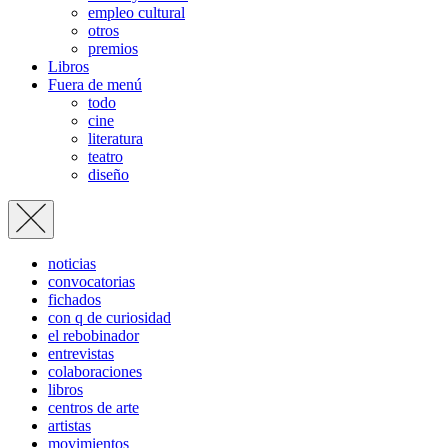
empleo cultural
otros
premios
Libros
Fuera de menú
todo
cine
literatura
teatro
diseño
noticias
convocatorias
fichados
con q de curiosidad
el rebobinador
entrevistas
colaboraciones
libros
centros de arte
artistas
movimientos