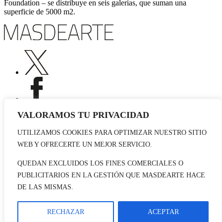
Foundation – se distribuye en seis galerías, que suman una
superficie de 5000 m2.
VALORAMOS TU PRIVACIDAD
UTILIZAMOS COOKIES PARA OPTIMIZAR NUESTRO SITIO
Publicidad
WEB Y OFRECERTE UN MEJOR SERVICIO.
Staff
Contacto
QUEDAN EXCLUIDOS LOS FINES COMERCIALES O
PUBLICITARIOS EN LA GESTIÓN QUE MASDEARTE HACE
© 2026 masdearte. Información de exposiciones, museos y artistas
DE LAS MISMAS.
Aviso legal
Política de cookies
Política de Privacidad
RECHAZAR
ACEPTAR
Datos sociales