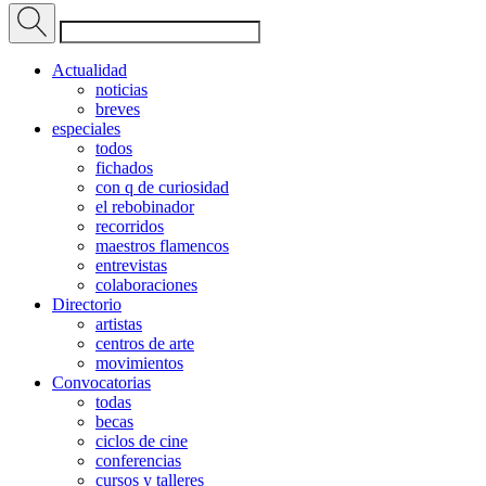
Actualidad
noticias
breves
especiales
todos
fichados
con q de curiosidad
el rebobinador
recorridos
maestros flamencos
entrevistas
colaboraciones
Directorio
artistas
centros de arte
movimientos
Convocatorias
todas
becas
ciclos de cine
conferencias
cursos y talleres