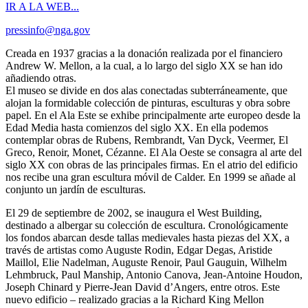
IR A LA WEB...
pressinfo@nga.gov
Creada en 1937 gracias a la donación realizada por el financiero
Andrew W. Mellon, a la cual, a lo largo del siglo XX se han ido
añadiendo otras.
El museo se divide en dos alas conectadas subterráneamente, que
alojan la formidable colección de pinturas, esculturas y obra sobre
papel. En el Ala Este se exhibe principalmente arte europeo desde la
Edad Media hasta comienzos del siglo XX. En ella podemos
contemplar obras de Rubens, Rembrandt, Van Dyck, Veermer, El
Greco, Renoir, Monet, Cézanne. El Ala Oeste se consagra al arte del
siglo XX con obras de las principales firmas. En el atrio del edificio
nos recibe una gran escultura móvil de Calder. En 1999 se añade al
conjunto un jardín de esculturas.
El 29 de septiembre de 2002, se inaugura el West Building,
destinado a albergar su colección de escultura. Cronológicamente
los fondos abarcan desde tallas medievales hasta piezas del XX, a
través de artistas como Auguste Rodin, Edgar Degas, Aristide
Maillol, Elie Nadelman, Auguste Renoir, Paul Gauguin, Wilhelm
Lehmbruck, Paul Manship, Antonio Canova, Jean-Antoine Houdon,
Joseph Chinard y Pierre-Jean David d’Angers, entre otros. Este
nuevo edificio – realizado gracias a la Richard King Mellon