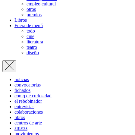
empleo cultural
otros
premios
Libros
Fuera de menú
todo
cine
literatura
teatro
diseño
noticias
convocatorias
fichados
con q de curiosidad
el rebobinador
entrevistas
colaboraciones
libros
centros de arte
artistas
movimientos