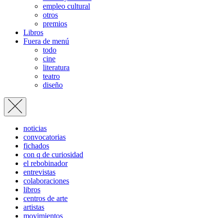
empleo cultural
otros
premios
Libros
Fuera de menú
todo
cine
literatura
teatro
diseño
noticias
convocatorias
fichados
con q de curiosidad
el rebobinador
entrevistas
colaboraciones
libros
centros de arte
artistas
movimientos