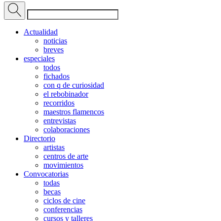
Actualidad
noticias
breves
especiales
todos
fichados
con q de curiosidad
el rebobinador
recorridos
maestros flamencos
entrevistas
colaboraciones
Directorio
artistas
centros de arte
movimientos
Convocatorias
todas
becas
ciclos de cine
conferencias
cursos y talleres