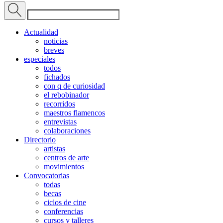
Actualidad
noticias
breves
especiales
todos
fichados
con q de curiosidad
el rebobinador
recorridos
maestros flamencos
entrevistas
colaboraciones
Directorio
artistas
centros de arte
movimientos
Convocatorias
todas
becas
ciclos de cine
conferencias
cursos y talleres