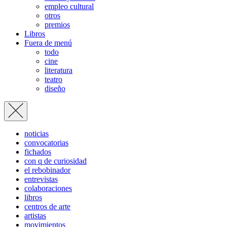
empleo cultural
otros
premios
Libros
Fuera de menú
todo
cine
literatura
teatro
diseño
noticias
convocatorias
fichados
con q de curiosidad
el rebobinador
entrevistas
colaboraciones
libros
centros de arte
artistas
movimientos