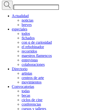
Actualidad
noticias
breves
especiales
todos
fichados
con q de curiosidad
el rebobinador
recorridos
maestros flamencos
entrevistas
colaboraciones
Directorio
artistas
centros de arte
movimientos
Convocatorias
todas
becas
ciclos de cine
conferencias
cursos y talleres