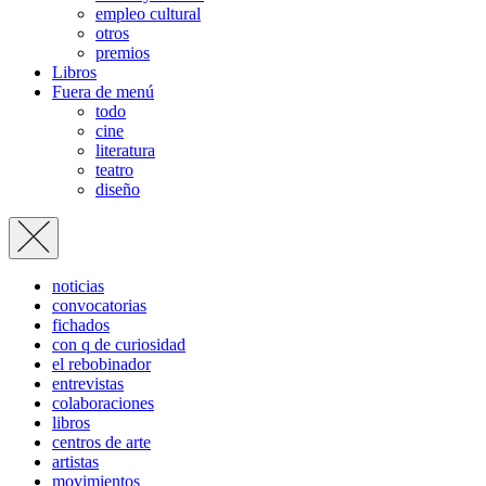
empleo cultural
otros
premios
Libros
Fuera de menú
todo
cine
literatura
teatro
diseño
noticias
convocatorias
fichados
con q de curiosidad
el rebobinador
entrevistas
colaboraciones
libros
centros de arte
artistas
movimientos