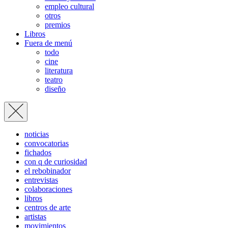
empleo cultural
otros
premios
Libros
Fuera de menú
todo
cine
literatura
teatro
diseño
noticias
convocatorias
fichados
con q de curiosidad
el rebobinador
entrevistas
colaboraciones
libros
centros de arte
artistas
movimientos