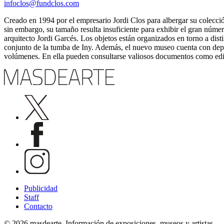
infoclos@fundclos.com
Creado en 1994 por el empresario Jordi Clos para albergar su colecci
sin embargo, su tamaño resulta insuficiente para exhibir el gran número
arquitecto Jordi Garcés. Los objetos están organizados en torno a distin
conjunto de la tumba de Iny. Además, el nuevo museo cuenta con depar
volúmenes. En ella pueden consultarse valiosos documentos como edic
Publicidad
Staff
Contacto
© 2026 masdearte. Información de exposiciones, museos y artistas