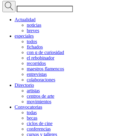
Actualidad
noticias
breves
especiales
todos
fichados
con q de curiosidad
el rebobinador
recorridos
maestros flamencos
entrevistas
colaboraciones
Directorio
artistas
centros de arte
movimientos
Convocatorias
todas
becas
ciclos de cine
conferencias
cursos y talleres