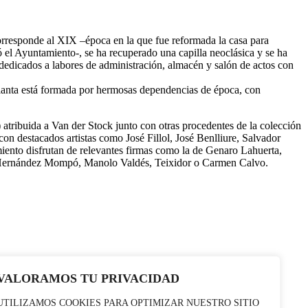
 corresponde al XIX –época en la que fue reformada la casa para
ó el Ayuntamiento-, se ha recuperado una capilla neoclásica y se ha
s dedicados a labores de administración, almacén y salón de actos con
planta está formada por hermosas dependencias de época, con
 atribuida a Van der Stock junto con otras procedentes de la colección
on destacados artistas como José Fillol, José Benlliure, Salvador
iento disfrutan de relevantes firmas como la de Genaro Lahuerta,
, Hernández Mompó, Manolo Valdés, Teixidor o Carmen Calvo.
VALORAMOS TU PRIVACIDAD
UTILIZAMOS COOKIES PARA OPTIMIZAR NUESTRO SITIO