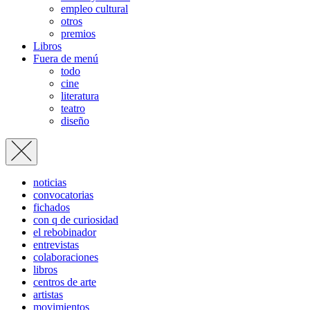
empleo cultural
otros
premios
Libros
Fuera de menú
todo
cine
literatura
teatro
diseño
noticias
convocatorias
fichados
con q de curiosidad
el rebobinador
entrevistas
colaboraciones
libros
centros de arte
artistas
movimientos