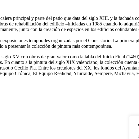
scalera principal y parte del patio que data del siglo XIII, y la fachada
ras de rehabilitación del edificio –iniciadas en 1985 cuando lo adquiri
ermanente, junto con la creación de espacios en los edificios colindante
 a exposiciones temporales organizadas por el Consistorio. La primera 
do a presentar la colección de pintura más contemporánea.
siglo XV con obras de gran valor como la tabla del Juicio Final (1460)
. En cuanto a la pintura del siglo XIX valenciano, la colección cuenta c
asot o Cecilio Pla. Entre los creadores del XX, los fondos del Ayuntam
 Equipo Crónica, El Equipo Realidad, Yturralde, Sempere, Michavila