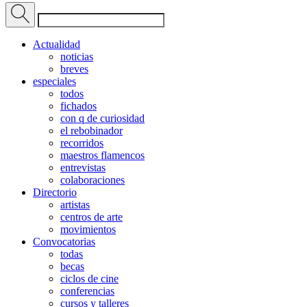
Actualidad
noticias
breves
especiales
todos
fichados
con q de curiosidad
el rebobinador
recorridos
maestros flamencos
entrevistas
colaboraciones
Directorio
artistas
centros de arte
movimientos
Convocatorias
todas
becas
ciclos de cine
conferencias
cursos y talleres