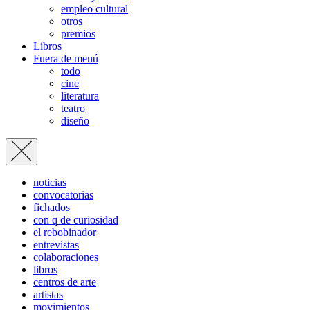
empleo cultural
otros
premios
Libros
Fuera de menú
todo
cine
literatura
teatro
diseño
noticias
convocatorias
fichados
con q de curiosidad
el rebobinador
entrevistas
colaboraciones
libros
centros de arte
artistas
movimientos