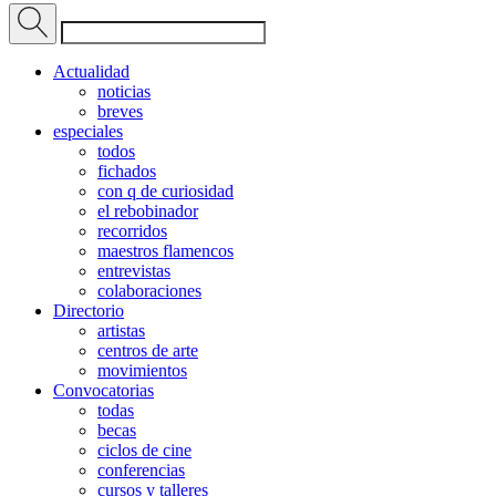
Actualidad
noticias
breves
especiales
todos
fichados
con q de curiosidad
el rebobinador
recorridos
maestros flamencos
entrevistas
colaboraciones
Directorio
artistas
centros de arte
movimientos
Convocatorias
todas
becas
ciclos de cine
conferencias
cursos y talleres