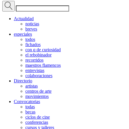
Actualidad
noticias
breves
especiales
todos
fichados
con q de curiosidad
el rebobinador
recorridos
maestros flamencos
entrevistas
colaboraciones
Directorio
artistas
centros de arte
movimientos
Convocatorias
todas
becas
ciclos de cine
conferencias
cursos y talleres