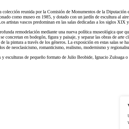
 la colección reunida por la Comisión de Monumentos de la Diputación e
ionado como museo en 1985, y dotado con un jardín de escultura al aire l
Los artistas vascos predominan en las salas dedicadas a los siglos XIX 
ofunda remodelación mediante una nueva política museológica que quier
 se concretan en bodegón, figura y paisaje, y separar las obras de arte 
ón de la pintura a través de los géneros. La exposición en estas salas s
plos de neoclasicismo, romanticismo, realismo, modernismo y regionali
s y esculturas de pequeño formato de Julio Beobide, Ignacio Zuloaga o