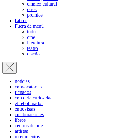
empleo cultural
otros
premios
Libros
Fuera de menú
todo
cine
literatura
teatro
diseño
noticias
convocatorias
fichados
con q de curiosidad
el rebobinador
entrevistas
colaboraciones
libros
centros de arte
artistas
movimientos