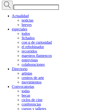
Actualidad
noticias
breves
especiales
todos
fichados
con q de curiosidad
el rebobinador
recorridos
maestros flamencos
entrevistas
colaboraciones
Directorio
artistas
centros de arte
movimientos
Convocatorias
todas
becas
ciclos de cine
conferencias
cursos y talleres