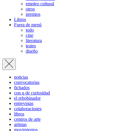
empleo cultural
otros
premios
Libros
Fuera de menú
todo
cine
literatura
teatro
diseño
noticias
convocatorias
fichados
con q de curiosidad
el rebobinador
entrevistas
colaboraciones
libros
centros de arte
artistas
movimientos