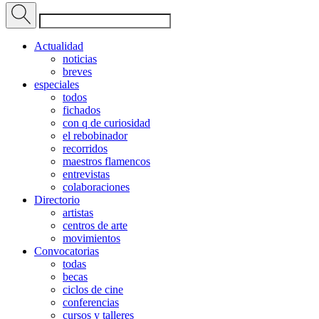
Actualidad
noticias
breves
especiales
todos
fichados
con q de curiosidad
el rebobinador
recorridos
maestros flamencos
entrevistas
colaboraciones
Directorio
artistas
centros de arte
movimientos
Convocatorias
todas
becas
ciclos de cine
conferencias
cursos y talleres