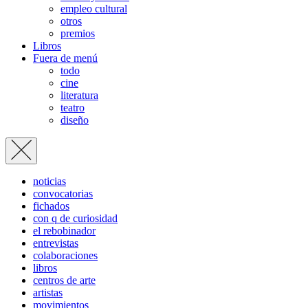
empleo cultural
otros
premios
Libros
Fuera de menú
todo
cine
literatura
teatro
diseño
noticias
convocatorias
fichados
con q de curiosidad
el rebobinador
entrevistas
colaboraciones
libros
centros de arte
artistas
movimientos