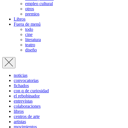
empleo cultural
otros
premios
Libros
Fuera de menú
todo
cine
literatura
teatro
diseño
noticias
convocatorias
fichados
con q de curiosidad
el rebobinador
entrevistas
colaboraciones
libros
centros de arte
artistas
movimientos