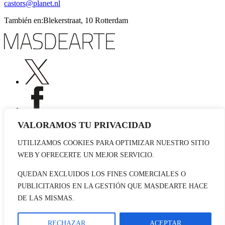
castors@planet.nl
También en:Blekerstraat, 10 Rotterdam
VALORAMOS TU PRIVACIDAD
UTILIZAMOS COOKIES PARA OPTIMIZAR NUESTRO SITIO
Publicidad
WEB Y OFRECERTE UN MEJOR SERVICIO.
Staff
Contacto
QUEDAN EXCLUIDOS LOS FINES COMERCIALES O
PUBLICITARIOS EN LA GESTIÓN QUE MASDEARTE HACE
© 2026 masdearte. Información de exposiciones, museos y artistas
DE LAS MISMAS.
Aviso legal
Política de cookies
Política de Privacidad
RECHAZAR
ACEPTAR