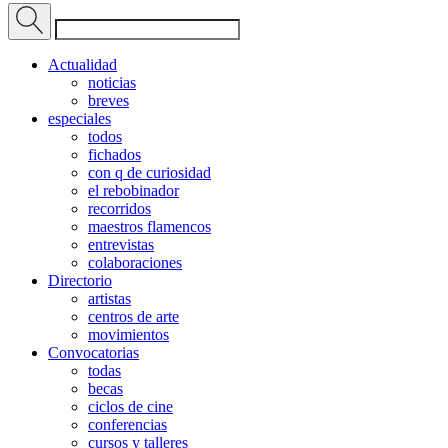
Actualidad
noticias
breves
especiales
todos
fichados
con q de curiosidad
el rebobinador
recorridos
maestros flamencos
entrevistas
colaboraciones
Directorio
artistas
centros de arte
movimientos
Convocatorias
todas
becas
ciclos de cine
conferencias
cursos y talleres