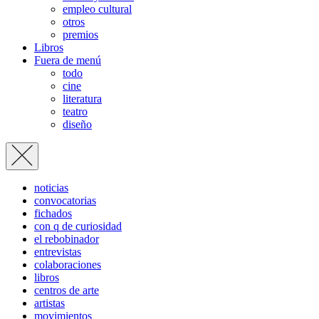
empleo cultural
otros
premios
Libros
Fuera de menú
todo
cine
literatura
teatro
diseño
noticias
convocatorias
fichados
con q de curiosidad
el rebobinador
entrevistas
colaboraciones
libros
centros de arte
artistas
movimientos