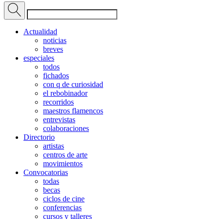
Actualidad
noticias
breves
especiales
todos
fichados
con q de curiosidad
el rebobinador
recorridos
maestros flamencos
entrevistas
colaboraciones
Directorio
artistas
centros de arte
movimientos
Convocatorias
todas
becas
ciclos de cine
conferencias
cursos y talleres