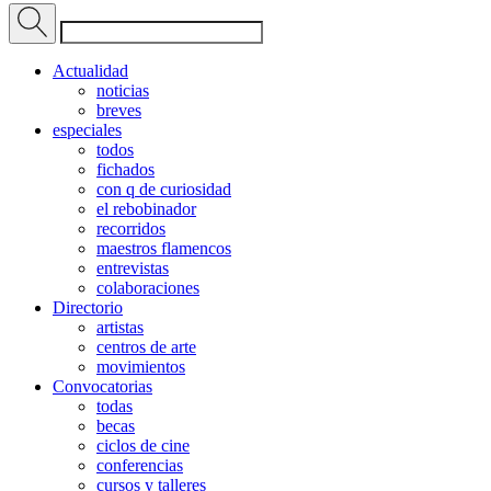
Actualidad
noticias
breves
especiales
todos
fichados
con q de curiosidad
el rebobinador
recorridos
maestros flamencos
entrevistas
colaboraciones
Directorio
artistas
centros de arte
movimientos
Convocatorias
todas
becas
ciclos de cine
conferencias
cursos y talleres