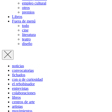
empleo cultural
otros
premios
Libros
Fuera de menú
todo
cine
literatura
teatro
diseño
noticias
convocatorias
fichados
con q de curiosidad
el rebobinador
entrevistas
colaboraciones
libros
centros de arte
artistas
movimientos