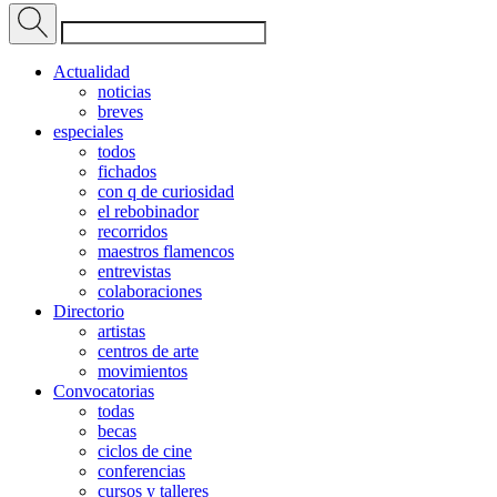
Actualidad
noticias
breves
especiales
todos
fichados
con q de curiosidad
el rebobinador
recorridos
maestros flamencos
entrevistas
colaboraciones
Directorio
artistas
centros de arte
movimientos
Convocatorias
todas
becas
ciclos de cine
conferencias
cursos y talleres