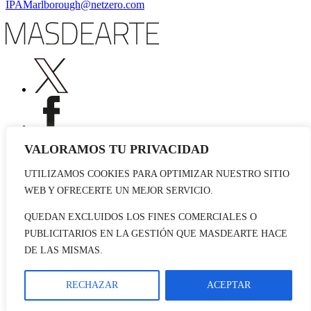
IPAMarlborough@netzero.com
VALORAMOS TU PRIVACIDAD
UTILIZAMOS COOKIES PARA OPTIMIZAR NUESTRO SITIO
Publicidad
WEB Y OFRECERTE UN MEJOR SERVICIO.
Staff
Contacto
QUEDAN EXCLUIDOS LOS FINES COMERCIALES O
PUBLICITARIOS EN LA GESTIÓN QUE MASDEARTE HACE
© 2026 masdearte. Información de exposiciones, museos y artistas
DE LAS MISMAS.
Aviso legal
Política de cookies
Política de Privacidad
RECHAZAR
ACEPTAR
Datos sociales