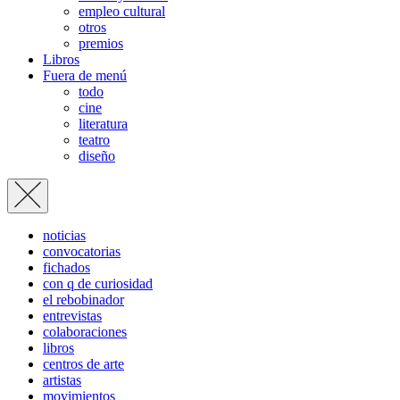
empleo cultural
otros
premios
Libros
Fuera de menú
todo
cine
literatura
teatro
diseño
noticias
convocatorias
fichados
con q de curiosidad
el rebobinador
entrevistas
colaboraciones
libros
centros de arte
artistas
movimientos