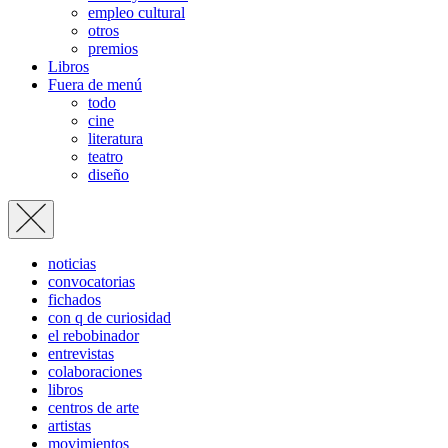
empleo cultural
otros
premios
Libros
Fuera de menú
todo
cine
literatura
teatro
diseño
noticias
convocatorias
fichados
con q de curiosidad
el rebobinador
entrevistas
colaboraciones
libros
centros de arte
artistas
movimientos