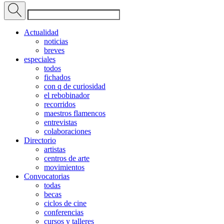
Actualidad
noticias
breves
especiales
todos
fichados
con q de curiosidad
el rebobinador
recorridos
maestros flamencos
entrevistas
colaboraciones
Directorio
artistas
centros de arte
movimientos
Convocatorias
todas
becas
ciclos de cine
conferencias
cursos y talleres