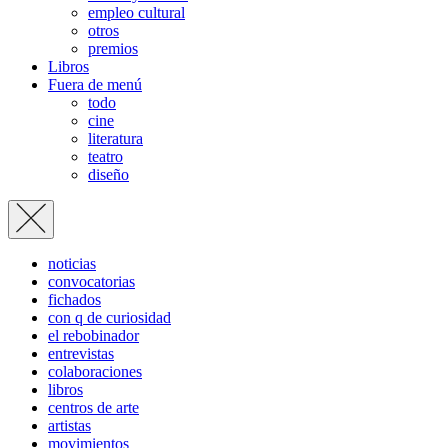
empleo cultural
otros
premios
Libros
Fuera de menú
todo
cine
literatura
teatro
diseño
noticias
convocatorias
fichados
con q de curiosidad
el rebobinador
entrevistas
colaboraciones
libros
centros de arte
artistas
movimientos