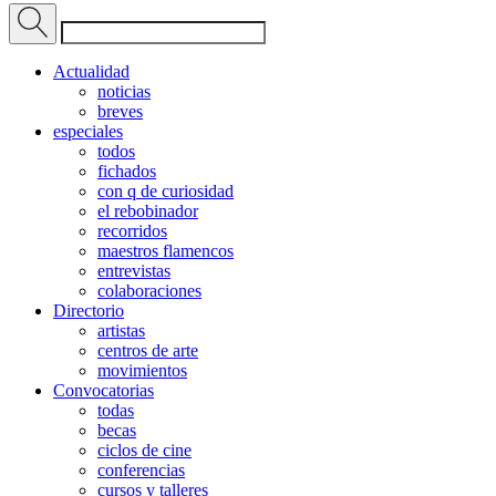
Actualidad
noticias
breves
especiales
todos
fichados
con q de curiosidad
el rebobinador
recorridos
maestros flamencos
entrevistas
colaboraciones
Directorio
artistas
centros de arte
movimientos
Convocatorias
todas
becas
ciclos de cine
conferencias
cursos y talleres