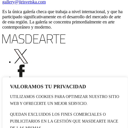
gallery@jirisvetska.com
Es la única galería checa que trabaja a nivel internacional, y que ha
participado significativamente en el desarrollo del mercado de arte
de esta región. La galería se concentra primordialmente en arte
contemporáneo y moderno.
VALORAMOS TU PRIVACIDAD
UTILIZAMOS COOKIES PARA OPTIMIZAR NUESTRO SITIO
Publicidad
WEB Y OFRECERTE UN MEJOR SERVICIO.
Staff
Contacto
QUEDAN EXCLUIDOS LOS FINES COMERCIALES O
PUBLICITARIOS EN LA GESTIÓN QUE MASDEARTE HACE
© 2026 masdearte. Información de exposiciones, museos y artistas