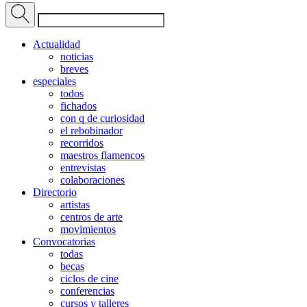
Actualidad
noticias
breves
especiales
todos
fichados
con q de curiosidad
el rebobinador
recorridos
maestros flamencos
entrevistas
colaboraciones
Directorio
artistas
centros de arte
movimientos
Convocatorias
todas
becas
ciclos de cine
conferencias
cursos y talleres