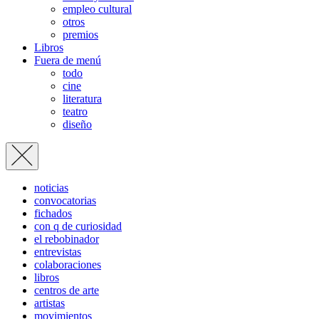
empleo cultural
otros
premios
Libros
Fuera de menú
todo
cine
literatura
teatro
diseño
noticias
convocatorias
fichados
con q de curiosidad
el rebobinador
entrevistas
colaboraciones
libros
centros de arte
artistas
movimientos