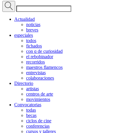
Actualidad
noticias
breves
especiales
todos
fichados
con q de curiosidad
el rebobinador
recorridos
maestros flamencos
entrevistas
colaboraciones
Directorio
artistas
centros de arte
movimientos
Convocatorias
todas
becas
ciclos de cine
conferencias
cursos y talleres