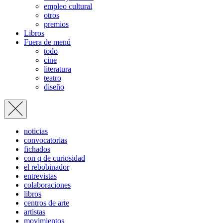
empleo cultural
otros
premios
Libros
Fuera de menú
todo
cine
literatura
teatro
diseño
noticias
convocatorias
fichados
con q de curiosidad
el rebobinador
entrevistas
colaboraciones
libros
centros de arte
artistas
movimientos