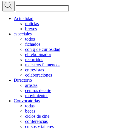
Actualidad
noticias
breves
especiales
todos
fichados
con q de curiosidad
el rebobinador
recorridos
maestros flamencos
entrevistas
colaboraciones
Directorio
artistas
centros de arte
movimientos
Convocatorias
todas
becas
ciclos de cine
conferencias
cursos y talleres