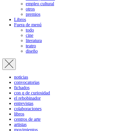
empleo cultural
otros
premios
Libros
Fuera de menú
todo
cine
literatura
teatro
diseño
noticias
convocatorias
fichados
con q de curiosidad
el rebobinador
entrevistas
colaboraciones
libros
centros de arte
artistas
movimientos