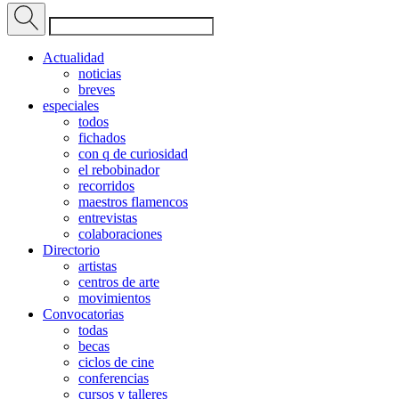
Actualidad
noticias
breves
especiales
todos
fichados
con q de curiosidad
el rebobinador
recorridos
maestros flamencos
entrevistas
colaboraciones
Directorio
artistas
centros de arte
movimientos
Convocatorias
todas
becas
ciclos de cine
conferencias
cursos y talleres