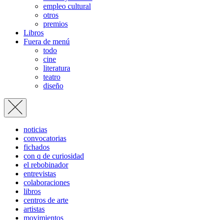
empleo cultural
otros
premios
Libros
Fuera de menú
todo
cine
literatura
teatro
diseño
noticias
convocatorias
fichados
con q de curiosidad
el rebobinador
entrevistas
colaboraciones
libros
centros de arte
artistas
movimientos