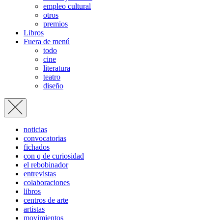
empleo cultural
otros
premios
Libros
Fuera de menú
todo
cine
literatura
teatro
diseño
noticias
convocatorias
fichados
con q de curiosidad
el rebobinador
entrevistas
colaboraciones
libros
centros de arte
artistas
movimientos