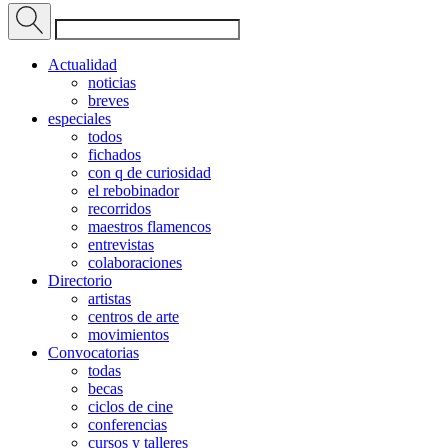
Actualidad
noticias
breves
especiales
todos
fichados
con q de curiosidad
el rebobinador
recorridos
maestros flamencos
entrevistas
colaboraciones
Directorio
artistas
centros de arte
movimientos
Convocatorias
todas
becas
ciclos de cine
conferencias
cursos y talleres