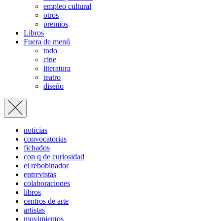
empleo cultural
otros
premios
Libros
Fuera de menú
todo
cine
literatura
teatro
diseño
noticias
convocatorias
fichados
con q de curiosidad
el rebobinador
entrevistas
colaboraciones
libros
centros de arte
artistas
movimientos