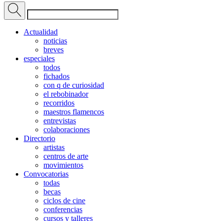
Actualidad
noticias
breves
especiales
todos
fichados
con q de curiosidad
el rebobinador
recorridos
maestros flamencos
entrevistas
colaboraciones
Directorio
artistas
centros de arte
movimientos
Convocatorias
todas
becas
ciclos de cine
conferencias
cursos y talleres