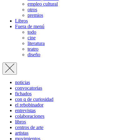
empleo cultural
otros
premios
Libros
Fuera de menú
todo
cine
literatura
teatro
diseño
noticias
convocatorias
fichados
con q de curiosidad
el rebobinador
entrevistas
colaboraciones
libros
centros de arte
artistas
movimientos