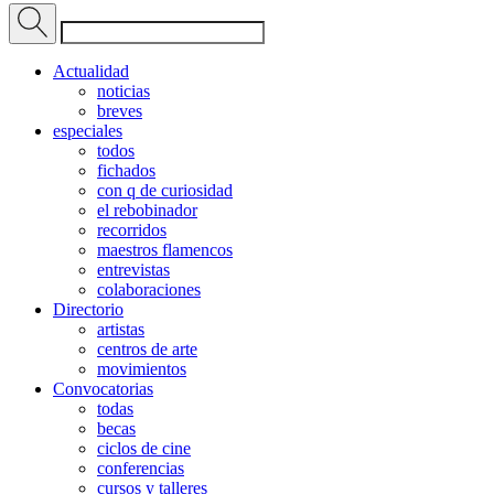
Actualidad
noticias
breves
especiales
todos
fichados
con q de curiosidad
el rebobinador
recorridos
maestros flamencos
entrevistas
colaboraciones
Directorio
artistas
centros de arte
movimientos
Convocatorias
todas
becas
ciclos de cine
conferencias
cursos y talleres