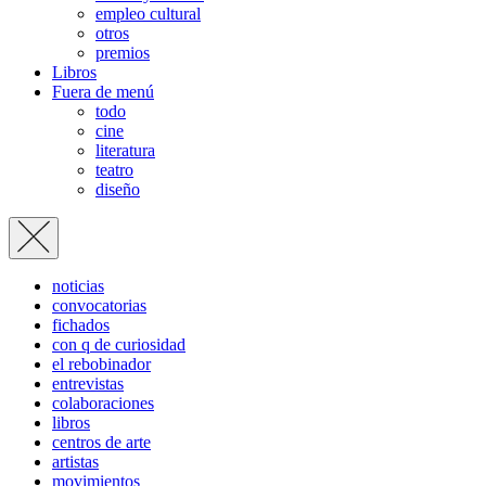
empleo cultural
otros
premios
Libros
Fuera de menú
todo
cine
literatura
teatro
diseño
noticias
convocatorias
fichados
con q de curiosidad
el rebobinador
entrevistas
colaboraciones
libros
centros de arte
artistas
movimientos