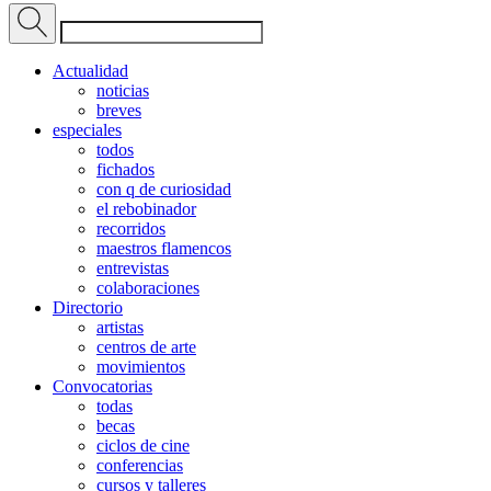
Actualidad
noticias
breves
especiales
todos
fichados
con q de curiosidad
el rebobinador
recorridos
maestros flamencos
entrevistas
colaboraciones
Directorio
artistas
centros de arte
movimientos
Convocatorias
todas
becas
ciclos de cine
conferencias
cursos y talleres