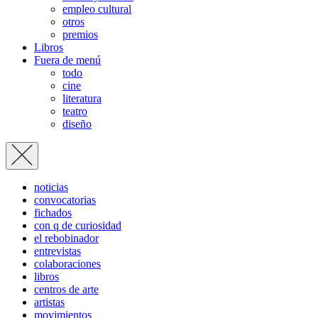
empleo cultural
otros
premios
Libros
Fuera de menú
todo
cine
literatura
teatro
diseño
noticias
convocatorias
fichados
con q de curiosidad
el rebobinador
entrevistas
colaboraciones
libros
centros de arte
artistas
movimientos