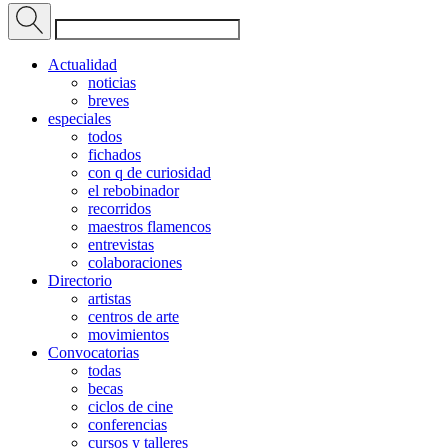
Actualidad
noticias
breves
especiales
todos
fichados
con q de curiosidad
el rebobinador
recorridos
maestros flamencos
entrevistas
colaboraciones
Directorio
artistas
centros de arte
movimientos
Convocatorias
todas
becas
ciclos de cine
conferencias
cursos y talleres