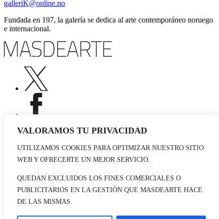
galleriK@online.no
Fundada en 197, la galería se dedica al arte contemporáneo noruego
e internacional.
VALORAMOS TU PRIVACIDAD
UTILIZAMOS COOKIES PARA OPTIMIZAR NUESTRO SITIO
Publicidad
WEB Y OFRECERTE UN MEJOR SERVICIO.
Staff
Contacto
QUEDAN EXCLUIDOS LOS FINES COMERCIALES O
PUBLICITARIOS EN LA GESTIÓN QUE MASDEARTE HACE
© 2026 masdearte. Información de exposiciones, museos y artistas
DE LAS MISMAS.
Aviso legal
Política de cookies