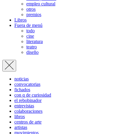
empleo cultural
otros
premios
Libros
Fuera de menú
todo
cine
literatura
teatro
diseño
noticias
convocatorias
fichados
con q de curiosidad
el rebobinador
entrevistas
colaboraciones
libros
centros de arte
artistas
movimientos