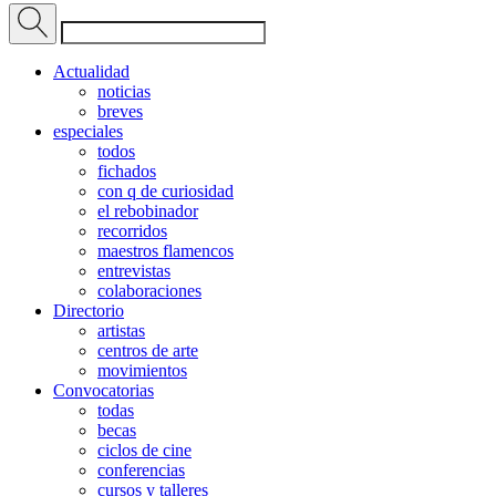
Actualidad
noticias
breves
especiales
todos
fichados
con q de curiosidad
el rebobinador
recorridos
maestros flamencos
entrevistas
colaboraciones
Directorio
artistas
centros de arte
movimientos
Convocatorias
todas
becas
ciclos de cine
conferencias
cursos y talleres