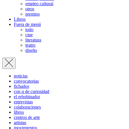
empleo cultural
otros
premios
Libros
Fuera de menú
todo
cine
literatura
teatro
diseño
noticias
convocatorias
fichados
con q de curiosidad
el rebobinador
entrevistas
colaboraciones
libros
centros de arte
artistas
movimientos