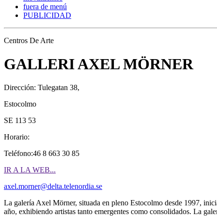
fuera de menú
PUBLICIDAD
Centros De Arte
GALLERI AXEL MÖRNER
Dirección: Tulegatan 38,
Estocolmo
SE 113 53
Horario:
Teléfono:46 8 663 30 85
IR A LA WEB...
axel.morner@delta.telenordia.se
La galería Axel Mörner, situada en pleno Estocolmo desde 1997, inic
año, exhibiendo artistas tanto emergentes como consolidados. La galer