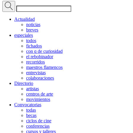
Actualidad
noticias
breves
especiales
todos
fichados
con q de curiosidad
el rebobinador
recorridos
maestros flamencos
entrevistas
colaboraciones
Directorio
artistas
centros de arte
movimientos
Convocatorias
todas
becas
ciclos de cine
conferencias
cursos y talleres