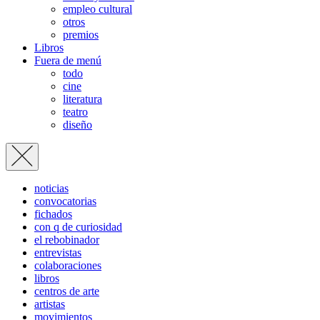
empleo cultural
otros
premios
Libros
Fuera de menú
todo
cine
literatura
teatro
diseño
noticias
convocatorias
fichados
con q de curiosidad
el rebobinador
entrevistas
colaboraciones
libros
centros de arte
artistas
movimientos