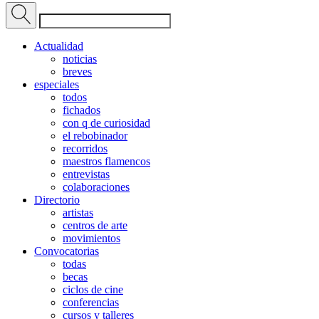
Actualidad
noticias
breves
especiales
todos
fichados
con q de curiosidad
el rebobinador
recorridos
maestros flamencos
entrevistas
colaboraciones
Directorio
artistas
centros de arte
movimientos
Convocatorias
todas
becas
ciclos de cine
conferencias
cursos y talleres