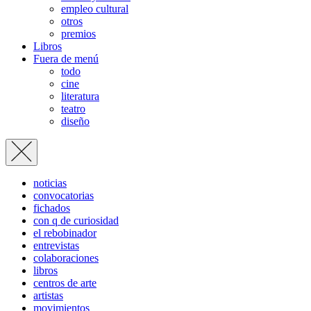
empleo cultural
otros
premios
Libros
Fuera de menú
todo
cine
literatura
teatro
diseño
noticias
convocatorias
fichados
con q de curiosidad
el rebobinador
entrevistas
colaboraciones
libros
centros de arte
artistas
movimientos