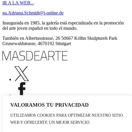
IR A LA WEB...
ga.Adriana.Schmidt@t-online.de
Inaugurada en 1985, la galería está especializada en la promoción
del arte joven español en todo el mundo.
También en Albertusstrasse, 26 50667 Kölhn Skulptureh Park
Grunewaldstrasse, 4670192 Sttutgart
VALORAMOS TU PRIVACIDAD
UTILIZAMOS COOKIES PARA OPTIMIZAR NUESTRO SITIO
Publicidad
WEB Y OFRECERTE UN MEJOR SERVICIO.
Staff
Contacto