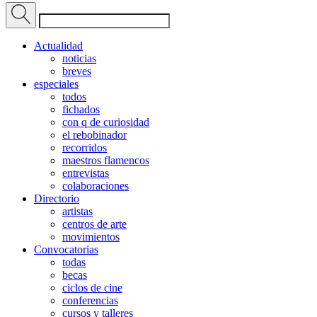
Actualidad
noticias
breves
especiales
todos
fichados
con q de curiosidad
el rebobinador
recorridos
maestros flamencos
entrevistas
colaboraciones
Directorio
artistas
centros de arte
movimientos
Convocatorias
todas
becas
ciclos de cine
conferencias
cursos y talleres