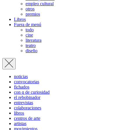
empleo cultural
otros
premios
Libros
Fuera de menú
todo
cine
literatura
teatro
diseño
noticias
convocatorias
fichados
con q de curiosidad
el rebobinador
entrevistas
colaboraciones
libros
centros de arte
artistas
movimientos