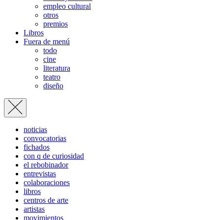
empleo cultural
otros
premios
Libros
Fuera de menú
todo
cine
literatura
teatro
diseño
noticias
convocatorias
fichados
con q de curiosidad
el rebobinador
entrevistas
colaboraciones
libros
centros de arte
artistas
movimientos