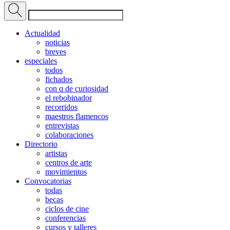
Actualidad
noticias
breves
especiales
todos
fichados
con q de curiosidad
el rebobinador
recorridos
maestros flamencos
entrevistas
colaboraciones
Directorio
artistas
centros de arte
movimientos
Convocatorias
todas
becas
ciclos de cine
conferencias
cursos y talleres