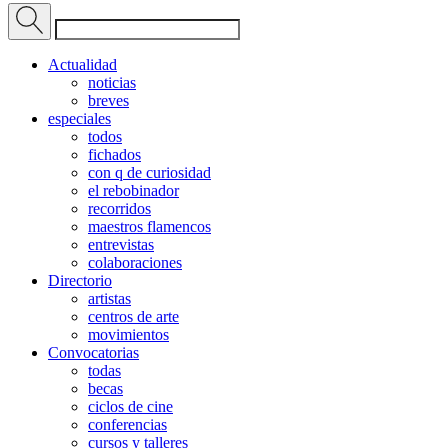
Actualidad
noticias
breves
especiales
todos
fichados
con q de curiosidad
el rebobinador
recorridos
maestros flamencos
entrevistas
colaboraciones
Directorio
artistas
centros de arte
movimientos
Convocatorias
todas
becas
ciclos de cine
conferencias
cursos y talleres