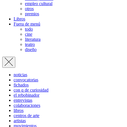
empleo cultural
otros
premios
Libros
Fuera de menú
todo
cine
literatura
teatro
diseño
noticias
convocatorias
fichados
con q de curiosidad
el rebobinador
entrevistas
colaboraciones
libros
centros de arte
artistas
movimientos