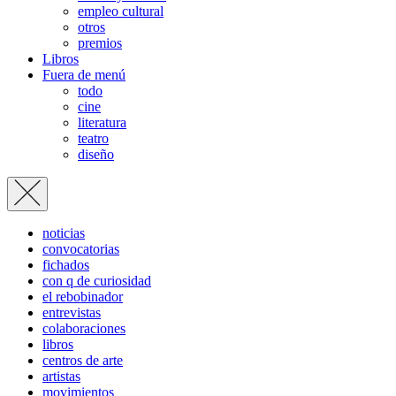
empleo cultural
otros
premios
Libros
Fuera de menú
todo
cine
literatura
teatro
diseño
noticias
convocatorias
fichados
con q de curiosidad
el rebobinador
entrevistas
colaboraciones
libros
centros de arte
artistas
movimientos