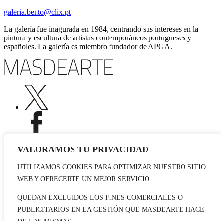
galeria.bento@clix.pt
La galería fue inagurada en 1984, centrando sus intereses en la
pintura y escultura de artistas contemporáneos portugueses y
españoles. La galería es miembro fundador de APGA.
VALORAMOS TU PRIVACIDAD
UTILIZAMOS COOKIES PARA OPTIMIZAR NUESTRO SITIO
Publicidad
WEB Y OFRECERTE UN MEJOR SERVICIO.
Staff
Contacto
QUEDAN EXCLUIDOS LOS FINES COMERCIALES O
PUBLICITARIOS EN LA GESTIÓN QUE MASDEARTE HACE
© 2026 masdearte. Información de exposiciones, museos y artistas