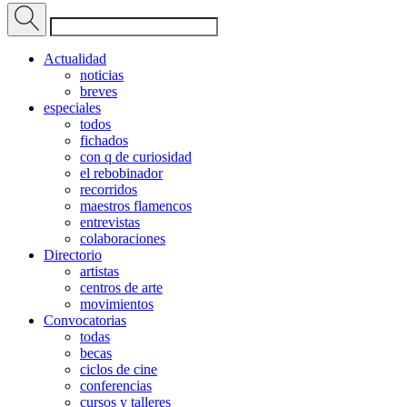
Actualidad
noticias
breves
especiales
todos
fichados
con q de curiosidad
el rebobinador
recorridos
maestros flamencos
entrevistas
colaboraciones
Directorio
artistas
centros de arte
movimientos
Convocatorias
todas
becas
ciclos de cine
conferencias
cursos y talleres