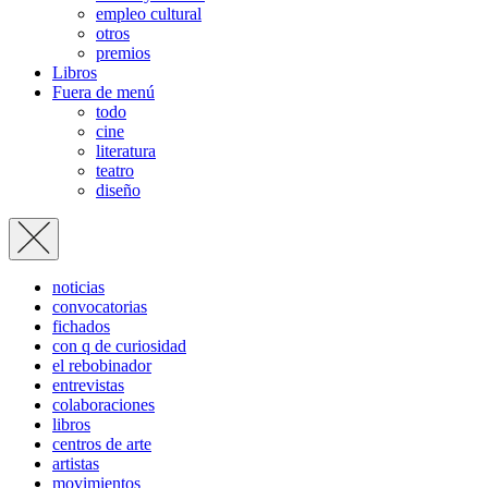
empleo cultural
otros
premios
Libros
Fuera de menú
todo
cine
literatura
teatro
diseño
noticias
convocatorias
fichados
con q de curiosidad
el rebobinador
entrevistas
colaboraciones
libros
centros de arte
artistas
movimientos