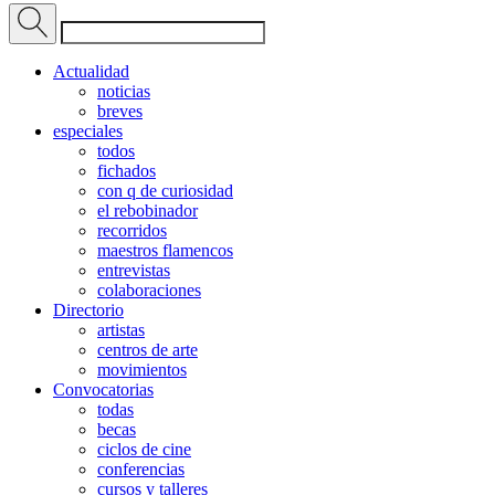
Actualidad
noticias
breves
especiales
todos
fichados
con q de curiosidad
el rebobinador
recorridos
maestros flamencos
entrevistas
colaboraciones
Directorio
artistas
centros de arte
movimientos
Convocatorias
todas
becas
ciclos de cine
conferencias
cursos y talleres