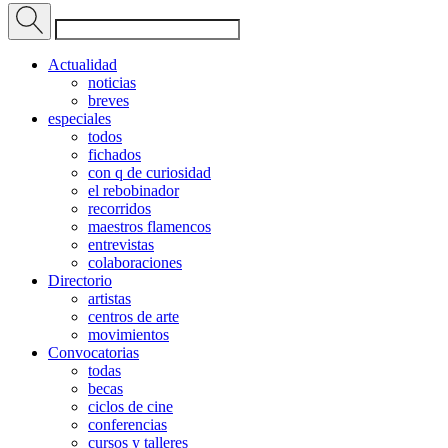
Actualidad
noticias
breves
especiales
todos
fichados
con q de curiosidad
el rebobinador
recorridos
maestros flamencos
entrevistas
colaboraciones
Directorio
artistas
centros de arte
movimientos
Convocatorias
todas
becas
ciclos de cine
conferencias
cursos y talleres