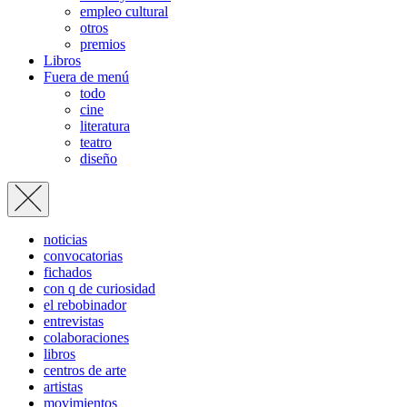
empleo cultural
otros
premios
Libros
Fuera de menú
todo
cine
literatura
teatro
diseño
noticias
convocatorias
fichados
con q de curiosidad
el rebobinador
entrevistas
colaboraciones
libros
centros de arte
artistas
movimientos