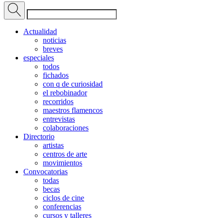
Actualidad
noticias
breves
especiales
todos
fichados
con q de curiosidad
el rebobinador
recorridos
maestros flamencos
entrevistas
colaboraciones
Directorio
artistas
centros de arte
movimientos
Convocatorias
todas
becas
ciclos de cine
conferencias
cursos y talleres