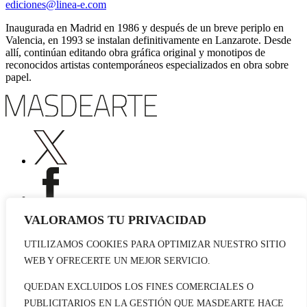
ediciones@linea-e.com
Inaugurada en Madrid en 1986 y después de un breve periplo en
Valencia, en 1993 se instalan definitivamente en Lanzarote. Desde
allí, continúan editando obra gráfica original y monotipos de
reconocidos artistas contemporáneos especializados en obra sobre
papel.
VALORAMOS TU PRIVACIDAD
UTILIZAMOS COOKIES PARA OPTIMIZAR NUESTRO SITIO
Publicidad
WEB Y OFRECERTE UN MEJOR SERVICIO.
Staff
Contacto
QUEDAN EXCLUIDOS LOS FINES COMERCIALES O
PUBLICITARIOS EN LA GESTIÓN QUE MASDEARTE HACE
© 2026 masdearte. Información de exposiciones, museos y artistas