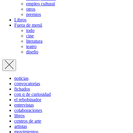
empleo cultural
otros
premios
Libros
Fuera de menú
todo
cine
literatura
teatro
diseño
noticias
convocatorias
fichados
con q de curiosidad
el rebobinador
entrevistas
colaboraciones
libros
centros de arte
artistas
movimientos