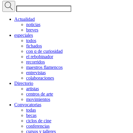
Actualidad
noticias
breves
especiales
todos
fichados
con q de curiosidad
el rebobinador
recorridos
maestros flamencos
entrevistas
colaboraciones
Directorio
artistas
centros de arte
movimientos
Convocatorias
todas
becas
ciclos de cine
conferencias
cursos y talleres