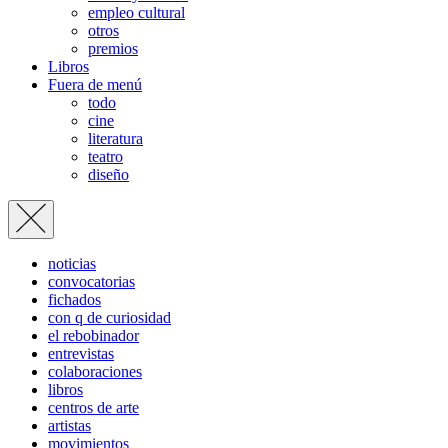
empleo cultural
otros
premios
Libros
Fuera de menú
todo
cine
literatura
teatro
diseño
noticias
convocatorias
fichados
con q de curiosidad
el rebobinador
entrevistas
colaboraciones
libros
centros de arte
artistas
movimientos