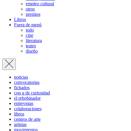
empleo cultural
otros
premios
Libros
Fuera de menú
todo
cine
literatura
teatro
diseño
noticias
convocatorias
fichados
con q de curiosidad
el rebobinador
entrevistas
colaboraciones
libros
centros de arte
artistas
movimientos