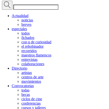
Actualidad
noticias
breves
especiales
todos
fichados
con q de curiosidad
el rebobinador
recorridos
maestros flamencos
entrevistas
colaboraciones
Directorio
artistas
centros de arte
movimientos
Convocatorias
todas
becas
ciclos de cine
conferencias
cursos y talleres