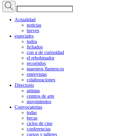
Actualidad
noticias
breves
especiales
todos
fichados
con q de curiosidad
el rebobinador
recorridos
maestros flamencos
entrevistas
colaboraciones
Directorio
artistas
centros de arte
movimientos
Convocatorias
todas
becas
ciclos de cine
conferencias
cursos y talleres