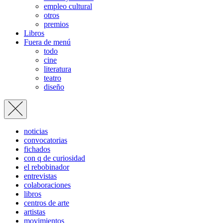
empleo cultural
otros
premios
Libros
Fuera de menú
todo
cine
literatura
teatro
diseño
noticias
convocatorias
fichados
con q de curiosidad
el rebobinador
entrevistas
colaboraciones
libros
centros de arte
artistas
movimientos