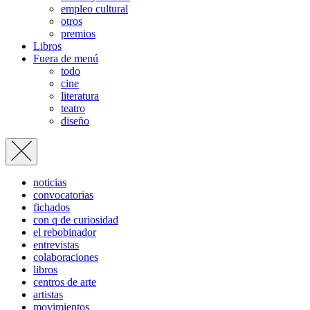
empleo cultural
otros
premios
Libros
Fuera de menú
todo
cine
literatura
teatro
diseño
noticias
convocatorias
fichados
con q de curiosidad
el rebobinador
entrevistas
colaboraciones
libros
centros de arte
artistas
movimientos