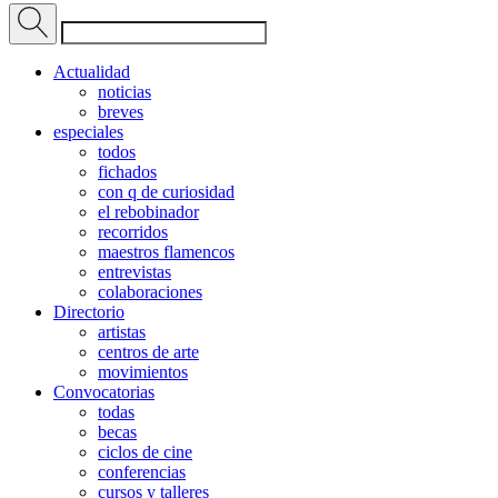
Actualidad
noticias
breves
especiales
todos
fichados
con q de curiosidad
el rebobinador
recorridos
maestros flamencos
entrevistas
colaboraciones
Directorio
artistas
centros de arte
movimientos
Convocatorias
todas
becas
ciclos de cine
conferencias
cursos y talleres