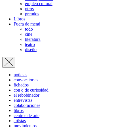
empleo cultural
otros
premios
Libros
Fuera de menú
todo
cine
literatura
teatro
diseño
noticias
convocatorias
fichados
con q de curiosidad
el rebobinador
entrevistas
colaboraciones
libros
centros de arte
artistas
movimientos