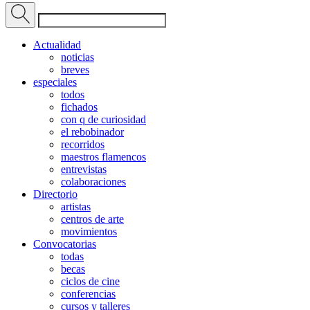
Actualidad
noticias
breves
especiales
todos
fichados
con q de curiosidad
el rebobinador
recorridos
maestros flamencos
entrevistas
colaboraciones
Directorio
artistas
centros de arte
movimientos
Convocatorias
todas
becas
ciclos de cine
conferencias
cursos y talleres