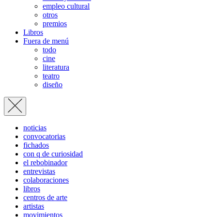
empleo cultural
otros
premios
Libros
Fuera de menú
todo
cine
literatura
teatro
diseño
noticias
convocatorias
fichados
con q de curiosidad
el rebobinador
entrevistas
colaboraciones
libros
centros de arte
artistas
movimientos