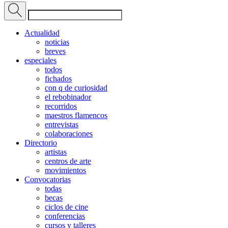
Actualidad
noticias
breves
especiales
todos
fichados
con q de curiosidad
el rebobinador
recorridos
maestros flamencos
entrevistas
colaboraciones
Directorio
artistas
centros de arte
movimientos
Convocatorias
todas
becas
ciclos de cine
conferencias
cursos y talleres