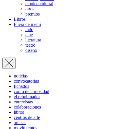
empleo cultural
otros
premios
Libros
Fuera de menú
todo
cine
literatura
teatro
diseño
noticias
convocatorias
fichados
con q de curiosidad
el rebobinador
entrevistas
colaboraciones
libros
centros de arte
artistas
movimientos