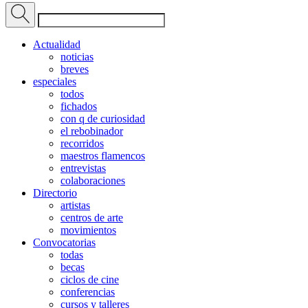
Actualidad
noticias
breves
especiales
todos
fichados
con q de curiosidad
el rebobinador
recorridos
maestros flamencos
entrevistas
colaboraciones
Directorio
artistas
centros de arte
movimientos
Convocatorias
todas
becas
ciclos de cine
conferencias
cursos y talleres