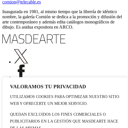
cornion@telecable.es
Inaugurada en 1981, al mismo tiempo que la librería de idéntico
nombre, la galería Cornión se dedica a la promoción y difusión del
arte contemporáneo y además edita catálogos monográficos de
dibujo. Es asidua expositora en ARCO.
VALORAMOS TU PRIVACIDAD
UTILIZAMOS COOKIES PARA OPTIMIZAR NUESTRO SITIO
Publicidad
WEB Y OFRECERTE UN MEJOR SERVICIO.
Staff
Contacto
QUEDAN EXCLUIDOS LOS FINES COMERCIALES O
PUBLICITARIOS EN LA GESTIÓN QUE MASDEARTE HACE
© 2026 masdearte. Información de exposiciones, museos y artistas