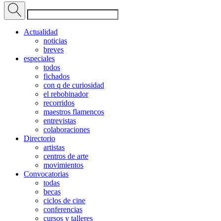
Actualidad
noticias
breves
especiales
todos
fichados
con q de curiosidad
el rebobinador
recorridos
maestros flamencos
entrevistas
colaboraciones
Directorio
artistas
centros de arte
movimientos
Convocatorias
todas
becas
ciclos de cine
conferencias
cursos y talleres