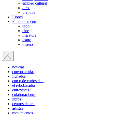
empleo cultural
otros
premios
Libros
Fuera de menú
todo
cine
literatura
teatro
diseño
noticias
convocatorias
fichados
con q de curiosidad
el rebobinador
entrevistas
colaboraciones
libros
centros de arte
artistas
movimientos