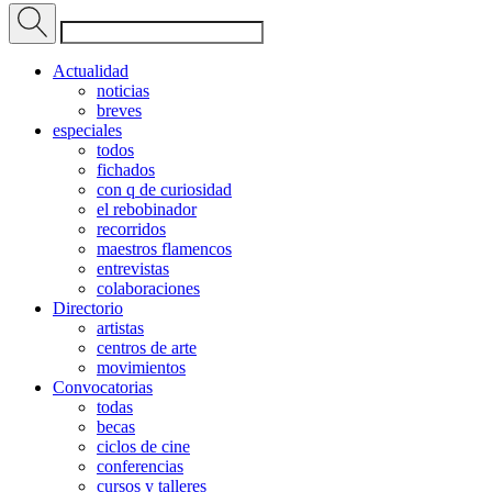
Actualidad
noticias
breves
especiales
todos
fichados
con q de curiosidad
el rebobinador
recorridos
maestros flamencos
entrevistas
colaboraciones
Directorio
artistas
centros de arte
movimientos
Convocatorias
todas
becas
ciclos de cine
conferencias
cursos y talleres