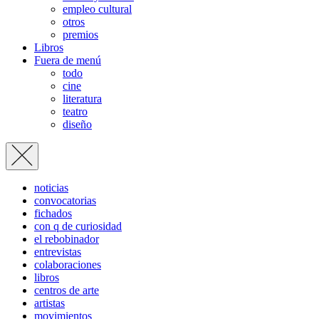
empleo cultural
otros
premios
Libros
Fuera de menú
todo
cine
literatura
teatro
diseño
noticias
convocatorias
fichados
con q de curiosidad
el rebobinador
entrevistas
colaboraciones
libros
centros de arte
artistas
movimientos